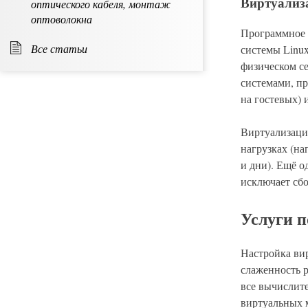
Виртуализ
оптического кабеля, монтаж
оптоволокна
Программное 
Все статьи
системы Linu
физическом с
системами, п
на гостевых) 
Виртуализаци
нагрузках (на
и дни). Ещё 
исключает сбо
Услуги п
Настройка вир
слаженность р
все вычислит
виртуальных 