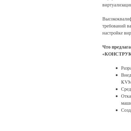
виртуализаци
Высококвалиф
требований в
настройке вир
Что предл
«КОНСТРУ
Разр
Внед
KVM
Сред
Отка
маши
Созд