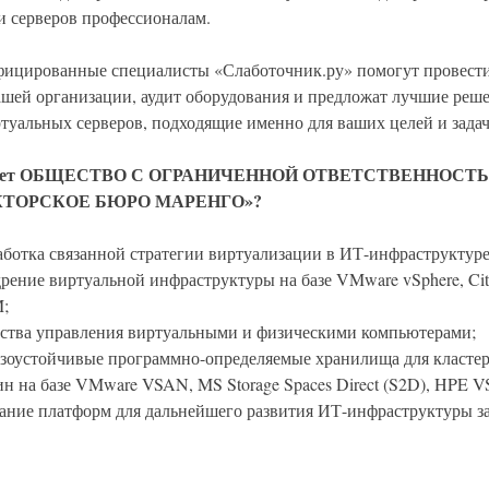
и серверов профессионалам.
ицированные специалисты «Слаботочник.ру» помогут провести 
ашей организации, аудит оборудования и предложат лучшие реш
туальных серверов, подходящие именно для ваших целей и задач
агает ОБЩЕСТВО С ОГРАНИЧЕННОЙ ОТВЕТСТВЕННОСТ
КТОРСКОЕ БЮРО МАРЕНГО»?
аботка связанной стратегии виртуализации в ИТ-инфраструктуре
рение виртуальной инфраструктуры на базе VMware vSphere, Citr
;
ства управления виртуальными и физическими компьютерами;
зоустойчивые программно-определяемые хранилища для класте
н на базе VMware VSAN, MS Storage Spaces Direct (S2D), HPE V
ание платформ для дальнейшего развития ИТ-инфраструктуры за