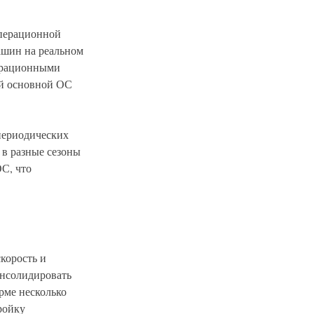
перационной
ашин на реальном
перационными
ий основной ОС
периодических
 в разные сезоны
С, что
корость и
онсолидировать
рме несколько
ройку