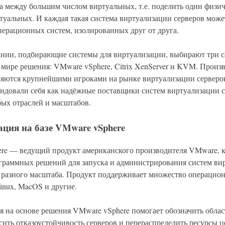
а между большим числом виртуальных, т.е. поделить один физич
туальных. И каждая такая система виртуализации серверов може
перационных систем, изолированных друг от друга.
нии, подбирающие системы для виртуализации, выбирают три 
 мире решения: VMware vSphere, Citrix XenServer и KVM. Произ
ляются крупнейшими игроками на рынке виртуализации серверов
ендовали себя как надёжные поставщики систем виртуализации с
ых отраслей и масштабов.
ция на базе VMware vSphere
re — ведущий продукт американского производителя VMware, к
ограммных решений для запуска и администрирования систем ви
 разного масштаба. Продукт поддерживает множество операцио
inux, MacOS и другие.
я на основе решения VMware vSphere помогает обозначить облас
ить отказоустойчивость серверов и перераспределить ресурсы ц