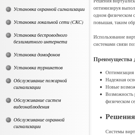
Решения виртуализ
оптимизируя выполн
Установка охранной сигнализации
одном физическом с
Установка локальной сети (СКС)
повышая, таким обр
Установка беспроводного
Использование вирт
безлимитного интернета
системами связи по
Установка домофонов
Преимущества 
Установка турникетов
Оптимизация 
Надежная осн
Обслуживание пожарной
Новые возможн
сигнализации
Возможность р
Обслуживание систем
физическом се
видеонаблюдения
Решения
Обслуживание охранной
сигнализации
Системы вирт