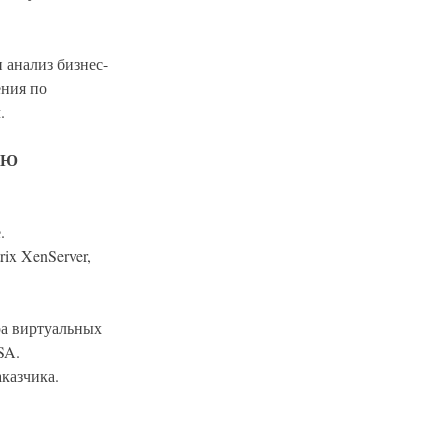
анализ бизнес-
ения по
.
ЬЮ
.
ix XenServer,
ра виртуальных
SA.
казчика.