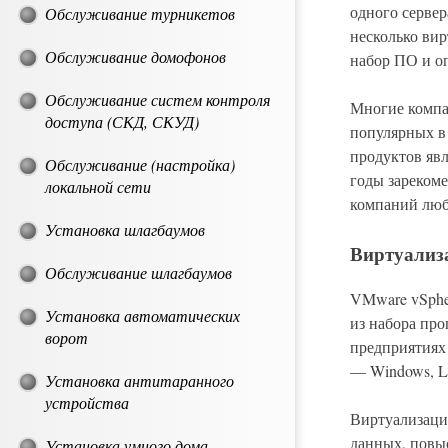
одного сервер
Обслуживание турникетов
несколько вир
Обслуживание домофонов
набор ПО и о
Обслуживание систем контроля
Многие компа
доступа (СКД, СКУД)
популярных в
продуктов яв
Обслуживание (настройка)
годы зареком
локальной сети
компаний люб
Установка шлагбаумов
Виртуализа
Обслуживание шлагбаумов
VMware vSphe
Установка автоматических
из набора пр
ворот
предприятиях
— Windows, L
Установка антитаранного
устройства
Виртуализаци
данных, повыс
Установка умного дома