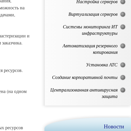
вания,
Настройка серверов
зможность на
Виртуализация серверов
адачами,
Системы мониторинга ИТ
инфраструктуры
ластеризации и
 заказчика.
Автоматизация резервного
копирования
Установка АТС
 ресурсов.
Создание корпоративной почты
Централизованная антивирусная
ена (на одном
защита
Новости
ых ресурсов