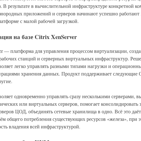
. В результате в вычислительной инфраструктуре конкретной к
знородных приложений и серверов начинают успешно работают 
атформе с малой рабочей загрузкой.
ция на базе Citrix XenServer
ver — платформа для управления процессом виртуализации, созда
рабочих станций и серверных виртуальных инфраструктур. Решен
воляет легко управлять разными типами нагрузки и операционн
урациями хранения данных. Продукт поддерживает следующие 
ругие.
воляет одновременно управлять сразу несколькими серверами, в
ических или виртуальных серверов, помогает консолидировать 
рверов ЦОД, объединять сетевые хранилища в одно. Всё это даё
ъём общего потребления существующих ресурсов «железа», при 
сть владения всей инфраструктурой.