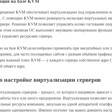
ация на базе KVM
решение KVM обеспечивает виртуализацию под управлением о
x. С помощью KVM можно развернуть несколько виртуальных м
ервере. Решение KVM позволяет управлять всеми гостевыми о
ри этом основная ОС выполняет эмуляцию (копирование функц
и управляет ресурсами сервера.
ю на базе KVM целесообразно применять при масштабных или 
пример, для часто посещаемых сайтов с разным объёмом трафика
один важный плюс KVM — у каждого сервера собственное ядро О
й общего ядра.
о настройке виртуализации серверов
туализации серверов – процесс, от которого напрямую зависит с
аботы того или иного предприятия. Виртуализация позволяет к
ельные ресурсы компании, запуская на одной аппаратной платфо
машин одновременно. Именно поэтому так важно доверить наст