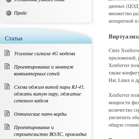
данных (ЦОД)
Прайс
множество ра
аппаратной пл
Виртуализа
Статьи
Citrix XenSer
Усиление сигнала 4G модема
приложений, 
XenServer поз
Проектирование и монтаж
также конфиг
компьютерных сетей
Hat, Linux и д
Схема обжим витой пары RJ-45,
обжать витую пару, обжатие
XenServer поз
сетевого кабеля
мощности физ
количество се
Оптические патч-корды
увеличить об
общую стоимо
Проектирование и
строительство ВОЛС, прокладка