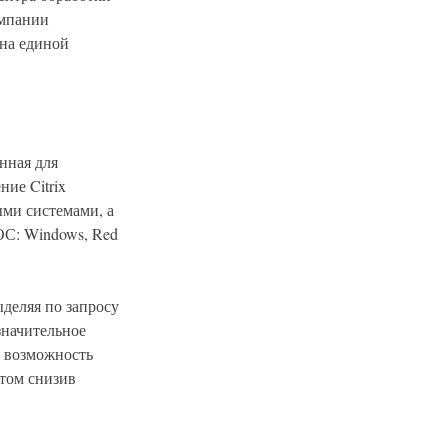
омпании
на единой
нная для
ие Citrix
ыми системами, а
ОС: Windows, Red
ыделяя по запросу
значительное
т возможность
этом снизив