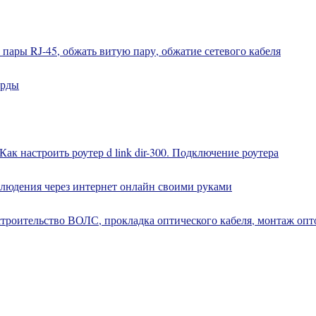
пары RJ-45, обжать витую пару, обжатие сетевого кабеля
орды
Как настроить роутер d link dir-300. Подключение роутера
людения через интернет онлайн своими руками
троительство ВОЛС, прокладка оптического кабеля, монтаж оп