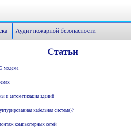
ска
Аудит пожарной безопасности
Статьи
4G модема
темах
мы и автоматизация зданий
уктурированная кабельная система)?
монтаж компьютерных сетей